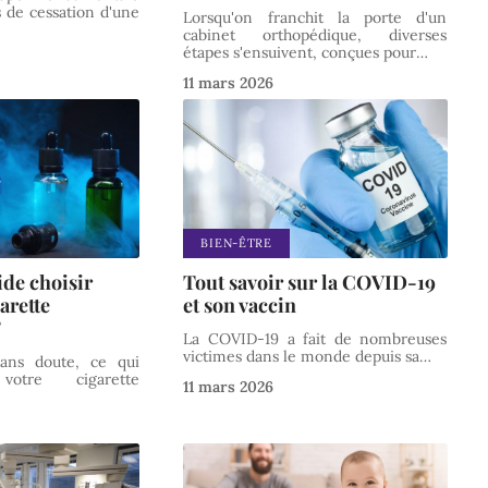
s de cessation d'une
Lorsqu'on franchit la porte d'un
cabinet orthopédique, diverses
étapes s'ensuivent, conçues pour
…
11 mars 2026
BIEN-ÊTRE
ide choisir
Tout savoir sur la COVID-19
arette
et son vaccin
?
La COVID-19 a fait de nombreuses
victimes dans le monde depuis sa
…
 sans doute, ce qui
tre cigarette
11 mars 2026
…