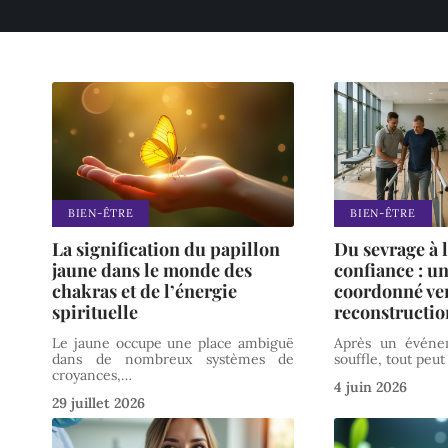
BIEN-ÊTRE
BIEN-ÊTRE
La signification du papillon
Du sevrage à l
jaune dans le monde des
confiance : u
chakras et de l’énergie
coordonné ver
spirituelle
reconstructio
Le jaune occupe une place ambiguë
Après un événe
dans de nombreux systèmes de
souffle, tout peut
croyances,
…
4 juin 2026
29 juillet 2026