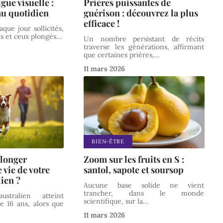
igue visuelle :
Prières puissantes de
 au quotidien
guérison : découvrez la plus
efficace !
que jour sollicités,
es et ceux plongés
…
Un nombre persistant de récits
traverse les générations, affirmant
que certaines prières,
…
11 mars 2026
BIEN-ÊTRE
longer
Zoom sur les fruits en S :
 vie de votre
santol, sapote et soursop
lien ?
Aucune base solide ne vient
trancher, dans le monde
tralien atteint
scientifique, sur la
…
e 16 ans, alors que
11 mars 2026