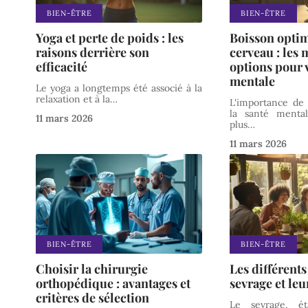
BIEN-ÊTRE
BIEN-ÊTRE
Yoga et perte de poids : les
Boisson optim
raisons derrière son
cerveau : les 
efficacité
options pour 
mentale
Le yoga a longtemps été associé à la
relaxation et à la
…
L'importance de 
la santé menta
11 mars 2026
plus
…
11 mars 2026
BIEN-ÊTRE
BIEN-ÊTRE
Choisir la chirurgie
Les différents
orthopédique : avantages et
sevrage et leu
critères de sélection
Le sevrage, ét