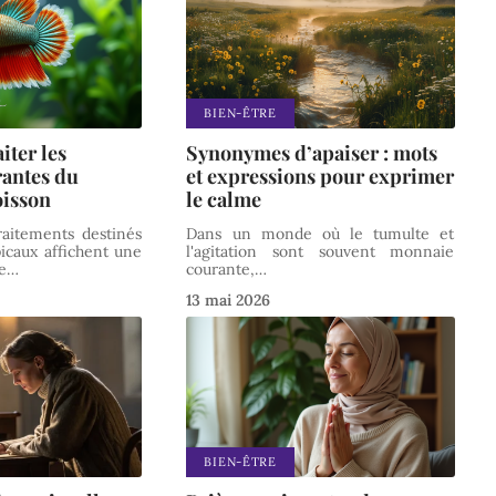
BIEN-ÊTRE
iter les
Synonymes d’apaiser : mots
rantes du
et expressions pour exprimer
oisson
le calme
raitements destinés
Dans un monde où le tumulte et
picaux affichent une
l'agitation sont souvent monnaie
e
…
courante,
…
13 mai 2026
BIEN-ÊTRE