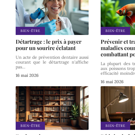
BIEN-ÊTRE
BIEN-ÊTRE
Détartrage : le prix à payer
Prévenir et tra
pour un sourire éclatant
maladies cou
combattant p
Un acte de prévention dentaire aussi
courant que le détartrage n'affiche
La plupart des t
pas
…
aux poissons tro
efficacité moindr
16 mai 2026
16 mai 2026
BIEN-ÊTRE
BIEN-ÊTRE