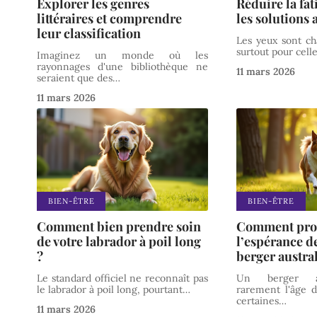
Explorer les genres
Réduire la fat
littéraires et comprendre
les solutions
leur classification
Les yeux sont cha
surtout pour cell
Imaginez un monde où les
rayonnages d'une bibliothèque ne
11 mars 2026
seraient que des
…
11 mars 2026
BIEN-ÊTRE
BIEN-ÊTRE
Comment bien prendre soin
Comment pro
de votre labrador à poil long
l’espérance de
?
berger austra
Le standard officiel ne reconnaît pas
Un berger aus
le labrador à poil long, pourtant
…
rarement l'âge d
certaines
…
11 mars 2026