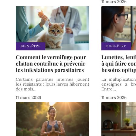
11 mars 2026
BIEN-ÊTRE
BIEN-ÊTRE
Comment le vermifuge pour
Lunettes, lenti
chaton contribue à prévenir
à qui faire co
les infestations parasitaires
besoins optiq
Certains parasites internes jouent
La multiplicatio
les résistants : leurs larves hibernent
enseignes a bro
des mois
…
Entre
…
11 mars 2026
11 mars 2026