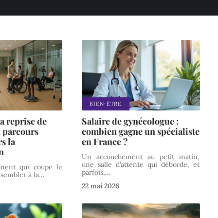
BIEN-ÊTRE
a reprise de
Salaire de gynécologue :
n parcours
combien gagne un spécialiste
s la
en France ?
n
Un accouchement au petit matin,
une salle d’attente qui déborde, et
ment qui coupe le
parfois,
…
 sembler à la
…
22 mai 2026