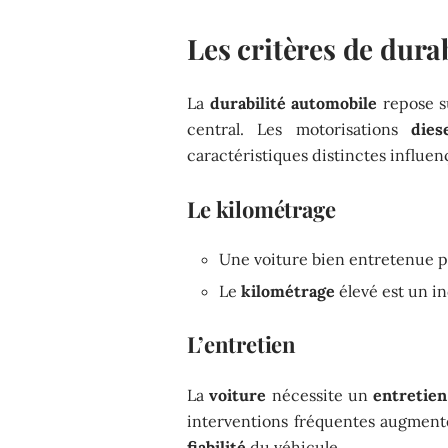
Les critères de dura
La
durabilité automobile
repose su
central. Les motorisations
dies
caractéristiques distinctes influe
Le kilométrage
Une voiture bien entretenue 
Le
kilométrage
élevé est un i
L’entretien
La
voiture
nécessite un
entretien
interventions fréquentes augmen
fiabilité
du véhicule.