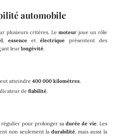
bilité automobile
r plusieurs critères. Le
moteur
joue un rôle
el
,
essence
et
électrique
présentent des
nçant leur
longévité
.
peut atteindre
400 000 kilomètres
.
ndicateur de
fiabilité
.
régulier pour prolonger sa
durée de vie
. Les
tent non seulement la
durabilité
, mais aussi la