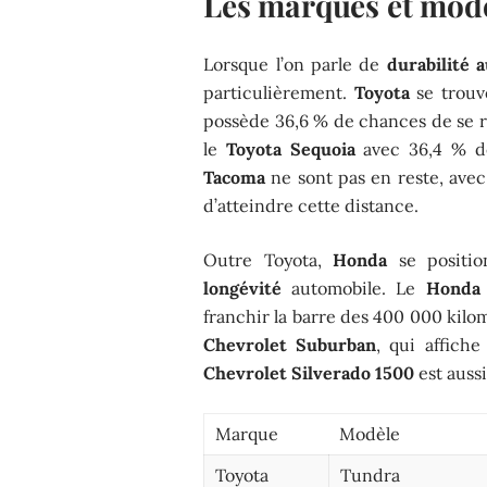
Les marques et modè
Lorsque l’on parle de
durabilité 
particulièrement.
Toyota
se trouv
possède 36,6 % de chances de se r
le
Toyota Sequoia
avec 36,4 % d
Tacoma
ne sont pas en reste, ave
d’atteindre cette distance.
Outre Toyota,
Honda
se positio
longévité
automobile. Le
Honda 
franchir la barre des 400 000 kilo
Chevrolet Suburban
, qui affich
Chevrolet Silverado 1500
est auss
Marque
Modèle
Toyota
Tundra