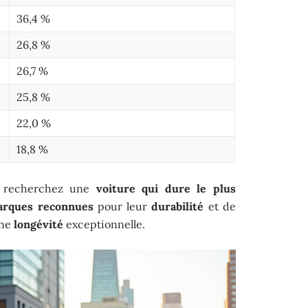
36,4 %
26,8 %
26,7 %
25,8 %
22,0 %
18,8 %
s recherchez une
voiture qui dure le plus
rques reconnues
pour leur
durabilité
et de
une
longévité
exceptionnelle.