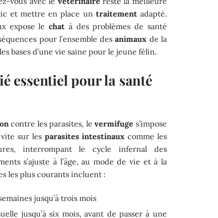
dez-vous avec le
vétérinaire
reste la meilleure
tic et mettre en place un
traitement
adapté.
aux expose le
chat
à des problèmes de santé
onséquences pour l’ensemble des
animaux
de la
les bases d’une vie saine pour le jeune félin.
ié essentiel pour la santé
ton
contre les parasites, le
vermifuge
s’impose
vite sur les
parasites intestinaux
comme les
ures, interrompant le cycle infernal des
ments s’ajuste à l’âge, au mode de vie et à la
s les plus courants incluent :
semaines jusqu’à trois mois
elle jusqu’à six mois, avant de passer à une