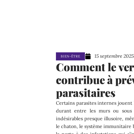
15 septembre 2025
BIEN-ÊTRE
Comment le ver
contribue à prév
parasitaires
Certains parasites internes jouent 
durant entre les murs ou sous l
indésirables presque illusoire, mê
le chaton, le système immunitaire b
la porte à des infestations qui s’i