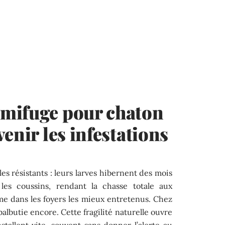
mifuge pour chaton
enir les infestations
les résistants : leurs larves hibernent des mois
es coussins, rendant la chasse totale aux
me dans les foyers les mieux entretenus. Chez
albutie encore. Cette fragilité naturelle ouvre
nstallent vite, souvent sans donner l’alerte au